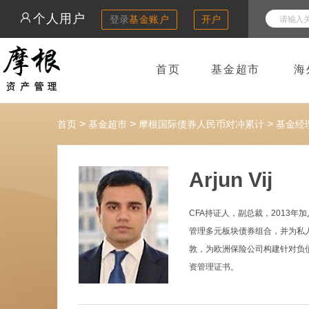
个人用户
登录
基金账户
开户
首页
基金超市
海
>
>
>
首页
基金超市
摩根国际债券人民币对冲累计
基金经
Arjun Vij
CFA持证人，副总裁，2013
管理多元板块债券组合，并为私人
敦，为欧洲保险公司构建针对负债的投资组
资管理证书。