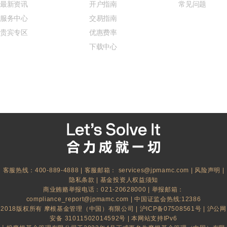
最新资讯
开户指南
常见问题
服务中心
交易指南
贵宾专区
优惠费率
下载中心
客服热线：400-889-4888 | 客服邮箱：
services@jpmamc.com
|
风险声明
|
隐私条款
|
基金投资人权益须知
商业贿赂举报电话：021-20628000 | 举报邮箱：
compliance_report@jpmamc.com
| 中国证监会热线:12386
2018版权所有 摩根基金管理（中国）有限公司 |
沪ICP备07508561号
|
沪公网
安备 31011502014592号
| 本网站支持IPv6