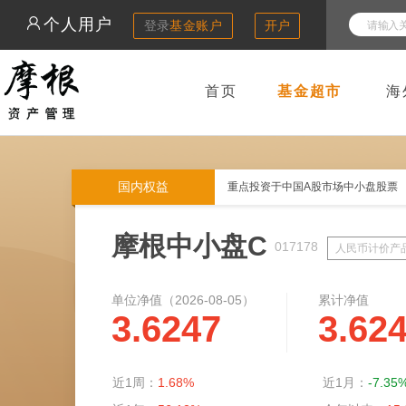
个人用户
登录
基金账户
开户
首页
基金超市
海
国内权益
重点投资于中国A股市场中小盘股票
摩根中小盘C
017178
人民币计价产
单位净值（
2026-08-05
）
累计净值
3.6247
3.62
近1周：
1.68%
近1月：
-7.35