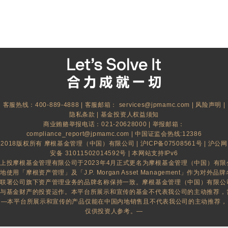
客服热线：400-889-4888 | 客服邮箱：
services@jpmamc.com
|
风险声明
|
隐私条款
|
基金投资人权益须知
商业贿赂举报电话：021-20628000 | 举报邮箱：
compliance_report@jpmamc.com
| 中国证监会热线:12386
2018版权所有 摩根基金管理（中国）有限公司 |
沪ICP备07508561号
|
沪公网
安备 31011502014592号
| 本网站支持IPv6
上投摩根基金管理有限公司于2023年4月正式更名为摩根基金管理（中国）有
地使用「摩根资产管理」及「J.P. Morgan Asset Management」作为对外品牌名
联署公司旗下资产管理业务的品牌名称保持一致。摩根基金管理（中国）有限公
与基金财产的投资运作。本平台所展示和宣传的基金不代表我公司的主动推荐，
—本平台所展示和宣传的产品仅能在中国内地销售且不代表我公司的主动推荐，
仅供投资人参考。—