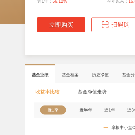
近1年：
56.12%
今年以来：
15
扫码购
立即购买
微信扫码轻松购
基金业绩
基金档案
历史净值
基金分
收益率比较
基金净值走势
近1季
近半年
近1年
近3
一
摩根中小盘C 