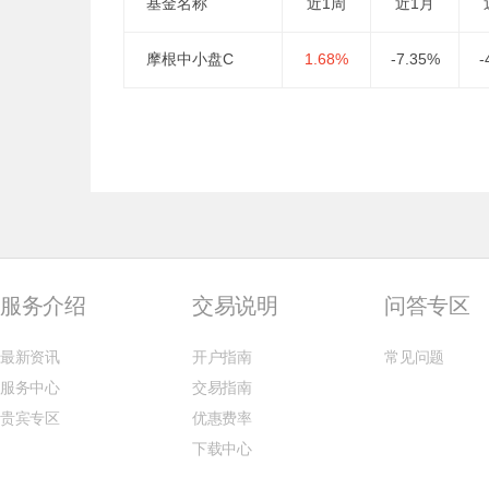
基金名称
近1周
近1月
摩根中小盘C
1.68%
-7.35%
-
服务介绍
交易说明
问答专区
最新资讯
开户指南
常见问题
服务中心
交易指南
贵宾专区
优惠费率
下载中心