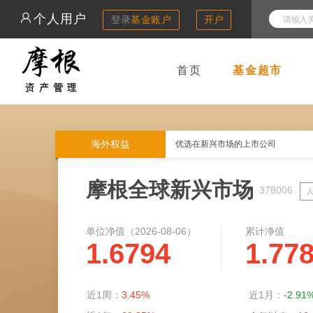
个人用户
登录
基金账户
开户
首页
基金超市
海外权益
优选在新兴市场的上市公司
摩根全球新兴市场
378006
单位净值（
2026-08-06
）
累计净值
1.6794
1.77
近1周：
3.45%
近1月：
-2.91