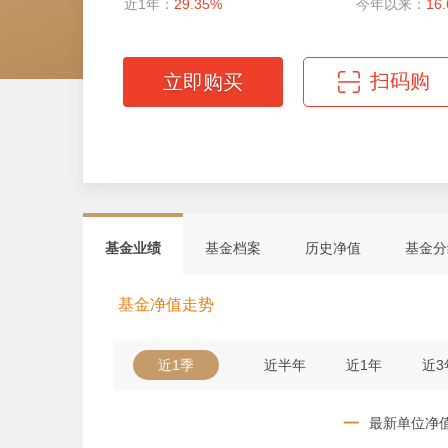
近1年：
29.35%
今年以来：
16
扫码购
立即购买
微信扫码轻松购
基金业绩
基金档案
历史净值
基金分
基金净值走势
近1季
近半年
近1年
近3
一
最新单位净值 