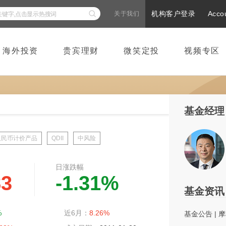
机构客户登录
Acco
关于我们
海外投资
贵宾理财
微笑定投
视频专区
基金经理
人民币计价产品
QDII
中风险
日涨跌幅
83
-1.31%
基金资讯
%
近6月：
8.26%
基金公告
|
摩