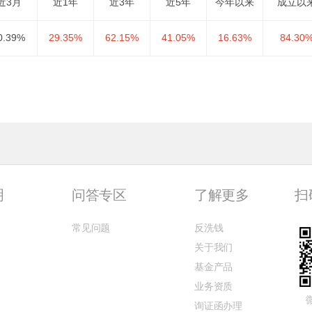
近3月
近1年
近3年
近5年
今年以来
成立以
0.39%
29.35%
62.15%
41.05%
16.63%
84.30
明
问答专区
了解更多
扫
常见问题
反洗钱
关于我们
基金产品
业务资质
询证函办理