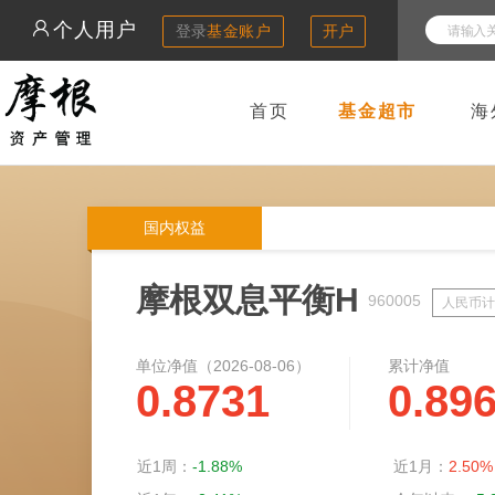
个人用户
登录
基金账户
开户
首页
基金超市
海
国内权益
摩根双息平衡H
960005
人民币计
单位净值（
2026-08-06
）
累计净值
0.8731
0.89
近1周：
-1.88%
近1月：
2.50%