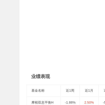
业绩表现
基金名称
近1周
近1月
摩根双息平衡H
-1.88%
2.50%
-