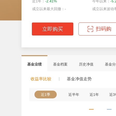
近1年：
-2.41%
今年以来：
-5
成立以来最大回撤：-
成立以来波动率
扫码购
立即购买
微信扫码轻松购
基金业绩
基金档案
历史净值
基金分
收益率比较
基金净值走势
近1季
近半年
近1年
近3
一
一