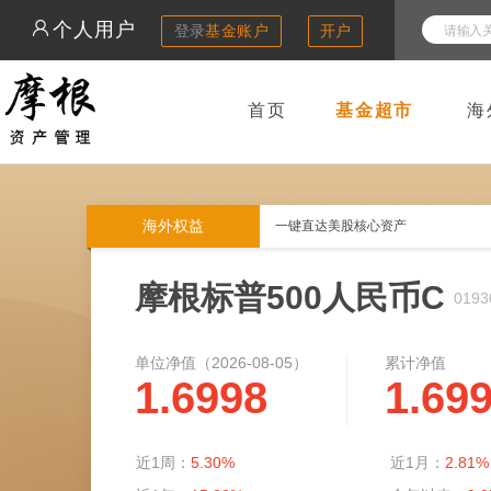
个人用户
登录
基金账户
开户
首页
基金超市
海
海外权益
一键直达美股核心资产
摩根标普500人民币C
0193
单位净值（
2026-08-05
）
累计净值
1.6998
1.69
近1周：
5.30%
近1月：
2.81%