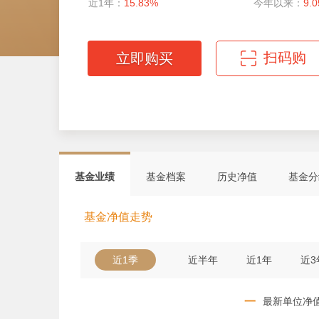
近1年：
15.83%
今年以来：
9.
扫码购
立即购买
微信扫码轻松购
基金业绩
基金档案
历史净值
基金分
基金净值走势
近1季
近半年
近1年
近3
一
最新单位净值 