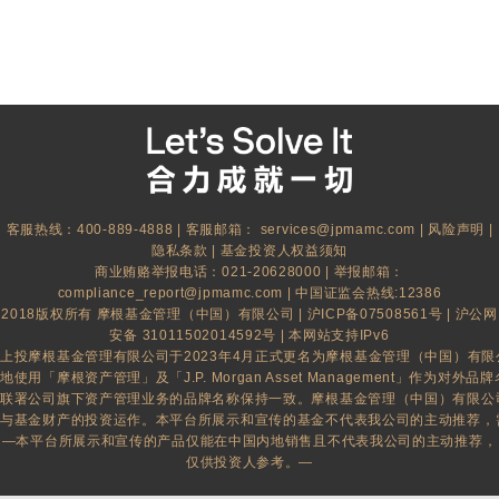
客服热线：400-889-4888 | 客服邮箱：
services@jpmamc.com
|
风险声明
|
隐私条款
|
基金投资人权益须知
商业贿赂举报电话：021-20628000 | 举报邮箱：
compliance_report@jpmamc.com
| 中国证监会热线:12386
2018版权所有 摩根基金管理（中国）有限公司 |
沪ICP备07508561号
|
沪公网
安备 31011502014592号
| 本网站支持IPv6
上投摩根基金管理有限公司于2023年4月正式更名为摩根基金管理（中国）有
地使用「摩根资产管理」及「J.P. Morgan Asset Management」作为对外品牌名
联署公司旗下资产管理业务的品牌名称保持一致。摩根基金管理（中国）有限公
与基金财产的投资运作。本平台所展示和宣传的基金不代表我公司的主动推荐，
—本平台所展示和宣传的产品仅能在中国内地销售且不代表我公司的主动推荐，
仅供投资人参考。—