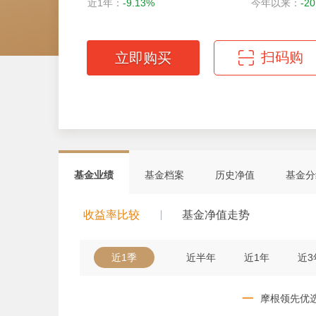
近1年：
-9.13%
今年以来：
-2
扫码购
立即购买
微信扫码轻松购
基金业绩
基金档案
历史净值
基金分
收益率比较
基金净值走势
近1季
近半年
近1年
近3
一
摩根领先优选A