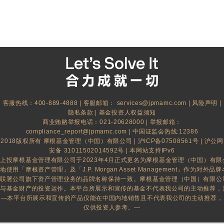
客服热线：400-889-4888 | 客服邮箱：
services@jpmamc.com
|
风险声明
|
隐私条款
|
基金投资人权益须知
商业贿赂举报电话：021-20628000 | 举报邮箱：
compliance_report@jpmamc.com
| 中国证监会热线:12386
2018版权所有 摩根基金管理（中国）有限公司 |
沪ICP备07508561号
|
沪公网
安备 31011502014592号
| 本网站支持IPv6
上投摩根基金管理有限公司于2023年4月正式更名为摩根基金管理（中国）有
地使用「摩根资产管理」及「J.P. Morgan Asset Management」作为对外品牌名
联署公司旗下资产管理业务的品牌名称保持一致。摩根基金管理（中国）有限公
与基金财产的投资运作。本平台所展示和宣传的基金不代表我公司的主动推荐，
—本平台所展示和宣传的产品仅能在中国内地销售且不代表我公司的主动推荐，
仅供投资人参考。—