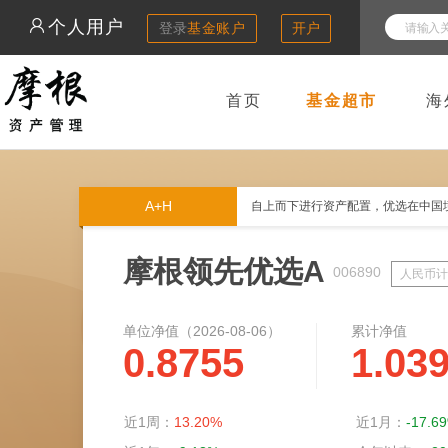
个人用户
登录
基金账户
开户
首页
基金超市
海
A+H
自上而下进行资产配置，优选在中国
摩根领先优选A
006890
人民币计
单位净值（
2026-08-06
）
累计净值
0.8755
1.03
近1周：
13.20%
近1月：
-17.6