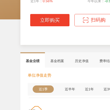
近1年：
0.56%
今年以来：
-0
扫码购
立即购买
微信扫码轻松购
基金业绩
基金档案
历史净值
费率结
单位净值走势
近1季
近半年
近1年
近3