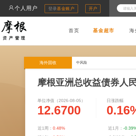
个人用户
登录
基金账户
开户
首页
基金超市
海
海外固收
中风险
摩根亚洲总收益债券人
单位净值（
2026-08-05
）
日涨跌幅
中风险
12.6700
0.16
近1周：
0.48%
近1月：
-0.39