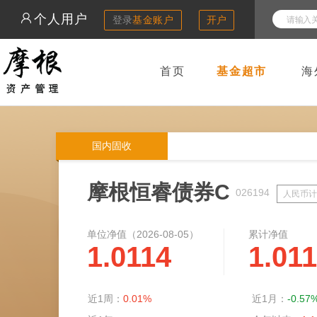
个人用户
登录
基金账户
开户
首页
基金超市
海
国内固收
摩根恒睿债券C
026194
人民币计
单位净值（
2026-08-05
）
累计净值
1.0114
1.01
近1周：
0.01%
近1月：
-0.57