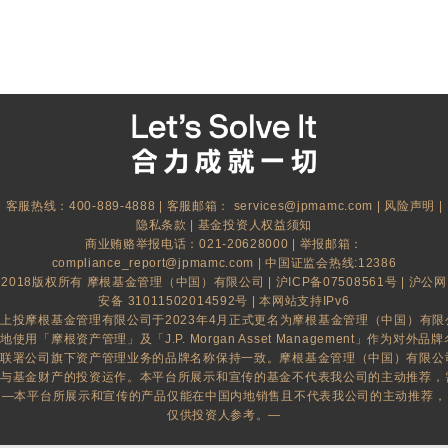
客服热线：400-889-4888 | 客服邮箱：
services@jpmamc.com
|
风险声明
|
隐私条款
|
基金投资人权益须知
商业贿赂举报电话：021-20628000 | 举报邮箱：
compliance_report@jpmamc.com
| 中国证监会热线:12386
2018版权所有 摩根基金管理（中国）有限公司 |
沪ICP备07508561号
|
沪公网
安备 31011502014592号
| 本网站支持IPv6
上投摩根基金管理有限公司于2023年4月正式更名为摩根基金管理（中国）有
地使用「摩根资产管理」及「J.P. Morgan Asset Management」作为对外品牌名
联署公司旗下资产管理业务的品牌名称保持一致。摩根基金管理（中国）有限公
与基金财产的投资运作。本平台所展示和宣传的基金不代表我公司的主动推荐，
—本平台所展示和宣传的产品仅能在中国内地销售且不代表我公司的主动推荐，
仅供投资人参考。—