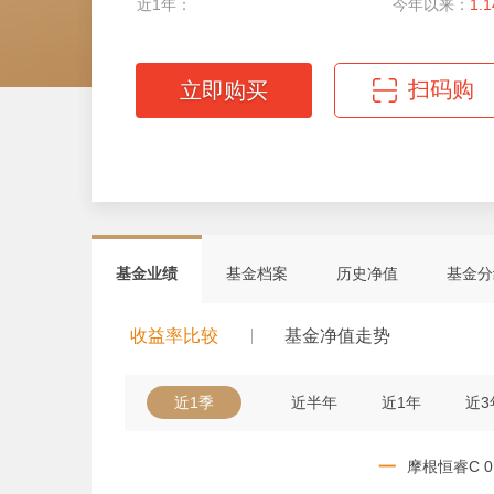
近1年：
今年以来：
1.
扫码购
立即购买
微信扫码轻松购
基金业绩
基金档案
历史净值
基金分
收益率比较
基金净值走势
近1季
近半年
近1年
近3
一
摩根恒睿C 0