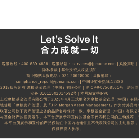
客服热线：400-889-4888 | 客服邮箱：
services@jpmamc.com
|
风险声明
|
隐私条款
|
基金投资人权益须知
商业贿赂举报电话：021-20628000 | 举报邮箱：
compliance_report@jpmamc.com
| 中国证监会热线:12386
2018版权所有 摩根基金管理（中国）有限公司 |
沪ICP备07508561号
|
沪公网
安备 31011502014592号
| 本网站支持IPv6
上投摩根基金管理有限公司于2023年4月正式更名为摩根基金管理（中国）有
地使用「摩根资产管理」及「J.P. Morgan Asset Management」作为对外品牌名
联署公司旗下资产管理业务的品牌名称保持一致。摩根基金管理（中国）有限公
与基金财产的投资运作。本平台所展示和宣传的基金不代表我公司的主动推荐，
—本平台所展示和宣传的产品仅能在中国内地销售且不代表我公司的主动推荐，
仅供投资人参考。—