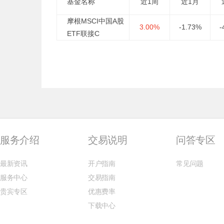
基金名称
近1周
近1月
摩根MSCI中国A股
3.00%
-1.73%
-
ETF联接C
服务介绍
交易说明
问答专区
最新资讯
开户指南
常见问题
服务中心
交易指南
贵宾专区
优惠费率
下载中心