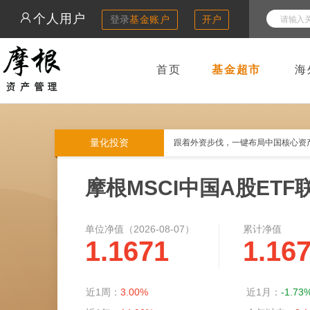
个人用户
登录
基金账户
开户
首页
基金超市
海
量化投资
跟着外资步伐，一键布局中国核心资
摩根MSCI中国A股ETF
单位净值（
2026-08-07
）
累计净值
1.1671
1.16
近1周：
3.00%
近1月：
-1.73