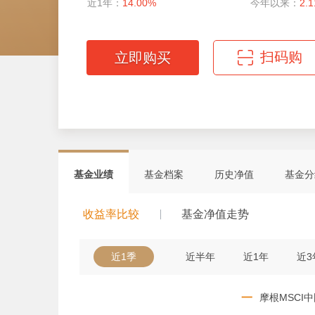
近1年：
14.00%
今年以来：
2.
扫码购
立即购买
微信扫码轻松购
基金业绩
基金档案
历史净值
基金分
收益率比较
基金净值走势
近1季
近半年
近1年
近3
一
摩根MSCI中