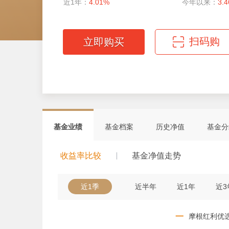
近1年：
4.01%
今年以来：
3.
扫码购
立即购买
微信扫码轻松购
基金业绩
基金档案
历史净值
基金分
收益率比较
基金净值走势
近1季
近半年
近1年
近3
一
摩根红利优选C