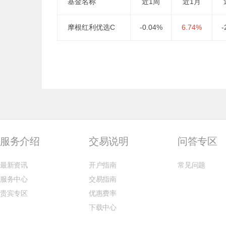
基金名称
近1周
近1月
摩根红利优选C
-0.04%
6.74%
-
服务介绍
交易说明
问答专区
最新资讯
开户指南
常见问题
服务中心
交易指南
贵宾专区
优惠费率
下载中心