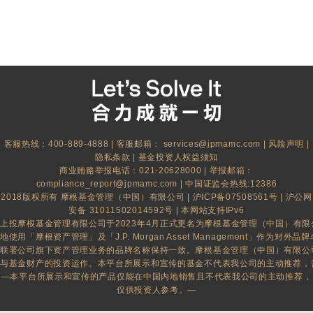
客服热线：400-889-4888 | 客服邮箱：
services@jpmamc.com
|
风险声明
|
隐私条款
|
基金投资人权益须知
商业贿赂举报电话：021-20628000 | 举报邮箱：
compliance_report@jpmamc.com
| 中国证监会热线:12386
2018版权所有 摩根基金管理（中国）有限公司 |
沪ICP备07508561号
|
沪公网
安备 31011502014592号
| 本网站支持IPv6
上投摩根基金管理有限公司于2023年4月正式更名为摩根基金管理（中国）有
地使用「摩根资产管理」及「J.P. Morgan Asset Management」作为对外品牌名
联署公司旗下资产管理业务的品牌名称保持一致。摩根基金管理（中国）有限公
与基金财产的投资运作。本平台所展示和宣传的基金不代表我公司的主动推荐，
—本平台所展示和宣传的产品仅能在中国内地销售且不代表我公司的主动推荐，
仅供投资人参考。—