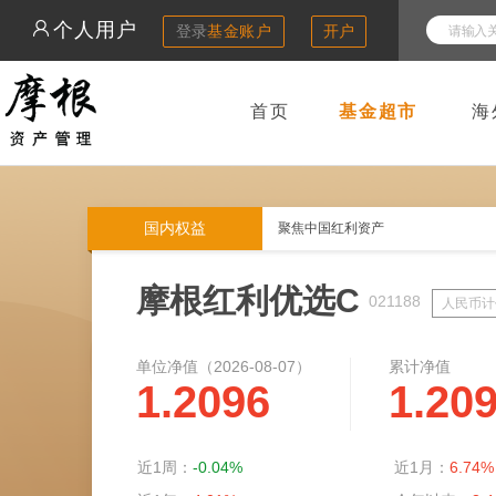
个人用户
登录
基金账户
开户
首页
基金超市
海
国内权益
聚焦中国红利资产
摩根红利优选C
021188
人民币计
单位净值（
2026-08-07
）
累计净值
1.2096
1.20
近1周：
-0.04%
近1月：
6.74%