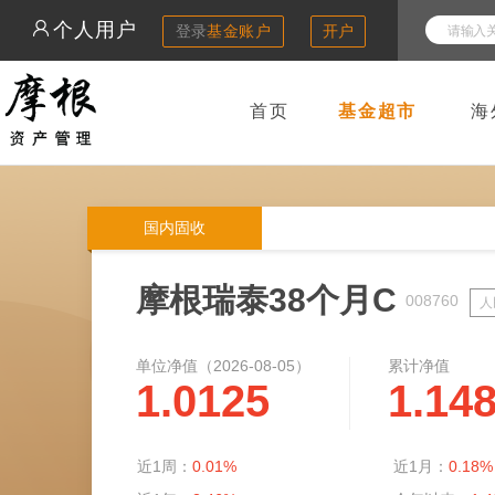
个人用户
登录
基金账户
开户
首页
基金超市
海
国内固收
摩根瑞泰38个月C
008760
人
单位净值（
2026-08-05
）
累计净值
1.0125
1.14
近1周：
0.01%
近1月：
0.18%