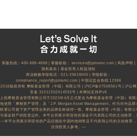
客服热线：400-889-4888 | 客服邮箱：
services@jpmamc.com
|
风险声明
|
隐私条款
|
基金投资人权益须知
商业贿赂举报电话：021-20628000 | 举报邮箱：
compliance_report@jpmamc.com
| 中国证监会热线:12386
2018版权所有 摩根基金管理（中国）有限公司 |
沪ICP备07508561号
|
沪公网
安备 31011502014592号
| 本网站支持IPv6
上投摩根基金管理有限公司于2023年4月正式更名为摩根基金管理（中国）有
地使用「摩根资产管理」及「J.P. Morgan Asset Management」作为对外品牌名
联署公司旗下资产管理业务的品牌名称保持一致。摩根基金管理（中国）有限公
与基金财产的投资运作。本平台所展示和宣传的基金不代表我公司的主动推荐，
—本平台所展示和宣传的产品仅能在中国内地销售且不代表我公司的主动推荐，
仅供投资人参考。—