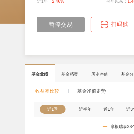
近1年：
2.46%
今年以来：
1.
扫码购
暂停交易
微信扫码轻松购
基金业绩
基金档案
历史净值
基金分
收益率比较
基金净值走势
近1季
近半年
近1年
近3
一
摩根瑞泰38个