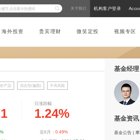
机构客户登录
Acco
关于我们
海外投资
贵宾理财
微笑定投
视频专区
基金经理
价产品
混合型(偏股)
中高风险
日涨跌幅
71
1.24%
基金资讯
2%
近6月：
0.49%
基金公告
|
摩