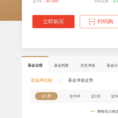
近1年：
40.18%
今年以来：
-1
扫码购
立即购买
微信扫码轻松购
基金业绩
基金档案
历史净值
基金分
收益率比较
基金净值走势
近1季
近半年
近1年
近3
一
摩根动力精选C