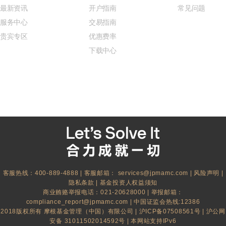
最新资讯
开户指南
常见问题
服务中心
交易指南
贵宾专区
优惠费率
下载中心
客服热线：400-889-4888 | 客服邮箱：
services@jpmamc.com
|
风险声明
|
隐私条款
|
基金投资人权益须知
商业贿赂举报电话：021-20628000 | 举报邮箱：
compliance_report@jpmamc.com
| 中国证监会热线:12386
2018版权所有 摩根基金管理（中国）有限公司 |
沪ICP备07508561号
|
沪公网
安备 31011502014592号
| 本网站支持IPv6