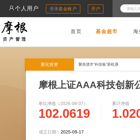
个人用户
登录
基金账户
开户
首页
基金超市
海
量化投资
聚焦债市“科技板”新机遇
摩根上证AAA科技创新公
单位净值（
2026-08-07
）
累计净值
102.0619
1.02
成立日期：
2025-09-17