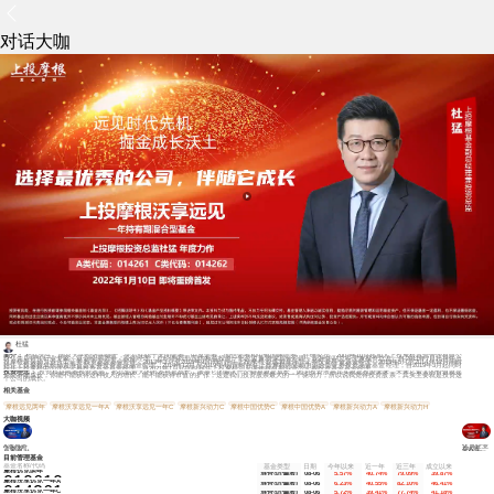
对话大咖
杜猛
简介：
杜猛先生，南京大学经济学硕士，先后任职于天同证券、中原证券、国信证券和中银国际证券，任研究员。2007年10月起加入上投摩根基金管理有限公
司，先后担任行业专家、基金经理助理、基金经理、总经理助理/国内权益投资一部总监兼资深基金经理，现担任副总经理兼投资总监。自2011年7月起担任上
投摩根新兴动力混合型证券投资基金基金经理，2013年3月至2015年9月同时担任上投摩根智选30混合型证券投资基金基金经理，2013年5月至2014年12月同时
担任上投摩根成长动力混合型证券投资基金基金经理，2014年12月至2019年4月同时担任上投摩根内需动力混合型证券投资基金基金经理，自2019年3月起同时
担任上投摩根中国优势证券投资基金基金经理，自2021年1月起同时担任上投摩根远见两年持有期混合型证券投资基金基金经理。
投资理念：
投资权益或者投资股票，那么你最大的出发点是成长，股票它的最大一个特点就是成长，因为投资股票其实就是投资未来，未来它最大的价值就是
你能不能成长，你能不能获得这种收入的增长，能不能获得市值的扩张，这是我们投资股票最大的一个驱动力，所以说我觉得投资股票，其实主要就是投资这
个公司的成长。
相关基金
摩根远见两年
摩根沃享远见一年A
摩根沃享远见一年C
摩根新兴动力C
摩根中国优势C
摩根中国优势A
摩根新兴动力A
摩根新兴动力H
大咖视频
优质企业
A股具备
在A股逐
大类资产
渐壮大
长期吸引
力
目前管理基金
基金名称/代码
基金类型
日期
今年以来
近一年
近三年
成立以来
摩根远见两年
混合型(偏股)
08-06
5.57%
40.74%
79.09%
39.87%
010610
摩根沃享远见一年A
混合型(偏股)
08-06
6.23%
40.55%
82.10%
46.41%
014261
摩根沃享远见一年C
混合型(偏股)
08-06
5.72%
39.41%
77.74%
41.18%