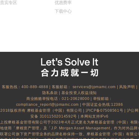
贵宾专区
优惠费率
下载中心
客服热线：400-889-4888 | 客服邮箱：
services@jpmamc.com
|
风险声明
|
隐私条款
|
基金投资人权益须知
商业贿赂举报电话：021-20628000 | 举报邮箱：
compliance_report@jpmamc.com
| 中国证监会热线:12386
2018版权所有 摩根基金管理（中国）有限公司 |
沪ICP备07508561号
|
沪公网
安备 31011502014592号
| 本网站支持IPv6
上投摩根基金管理有限公司于2023年4月正式更名为摩根基金管理（中国）有
地使用「摩根资产管理」及「J.P. Morgan Asset Management」作为对外品牌名
联署公司旗下资产管理业务的品牌名称保持一致。摩根基金管理（中国）有限公